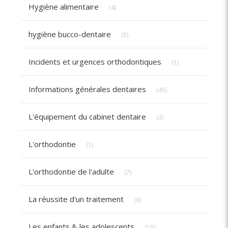
Articles Count
Hygiène alimentaire
(4)
Articles Count
hygiène bucco-dentaire
(5)
Articles Count
Incidents et urgences orthodontiques
(1)
Articles Count
Informations générales dentaires
(45)
Articles Count
L'équipement du cabinet dentaire
(3)
Articles Count
L'orthodontie
(1)
Articles Count
L'orthodontie de l'adulte
(7)
Articles Count
La réussite d'un traitement
(6)
Articles Count
Les enfants & les adolescents
(16)