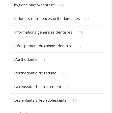
Articles Count
hygiène bucco-dentaire
(5)
Articles Count
Incidents et urgences orthodontiques
(1)
Articles Count
Informations générales dentaires
(45)
Articles Count
L'équipement du cabinet dentaire
(3)
Articles Count
L'orthodontie
(1)
Articles Count
L'orthodontie de l'adulte
(7)
Articles Count
La réussite d'un traitement
(6)
Articles Count
Les enfants & les adolescents
(16)
Articles Count