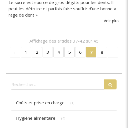
Le sucre est source de gros dégâts pour les dents. Il
peut les détruire et parfois faire souffrir d’une bonne «
rage de dent ».
Voir plus
Affichage des articles 37-42 sur 45
1
2
3
4
5
6
7
8
Rechercher
Articles Count
Coûts et prise en charge
(1)
Articles Count
Hygiène alimentaire
(4)