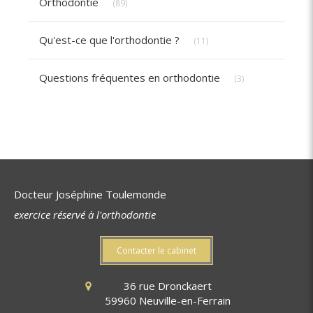
Orthodontie
(89)
Articles Count
Qu'est-ce que l'orthodontie ?
(11)
Articles Count
Questions fréquentes en orthodontie
(3)
Docteur Joséphine Toulemonde
exercice réservé à l'orthodontie
Contacter le cabinet
36 rue Dronckaert
59960
Neuville-en-Ferrain