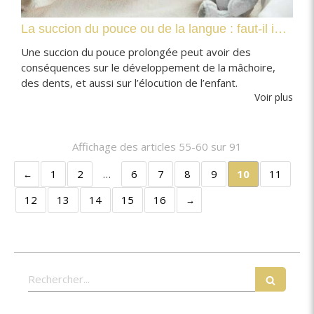
La succion du pouce ou de la langue : faut-il intervenir ?
Une succion du pouce prolongée peut avoir des
conséquences sur le développement de la mâchoire,
des dents, et aussi sur l’élocution de l’enfant.
Voir plus
Affichage des articles 55-60 sur 91
1
2
…
6
7
8
9
10
11
12
13
14
15
16
Rechercher