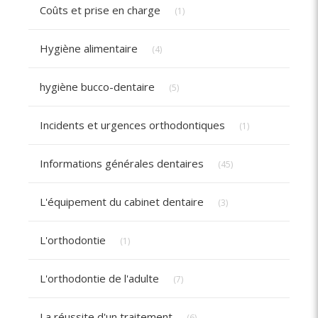
Articles Count
Coûts et prise en charge
(1)
Articles Count
Hygiène alimentaire
(4)
Articles Count
hygiène bucco-dentaire
(5)
Articles Count
Incidents et urgences orthodontiques
(1)
Articles Count
Informations générales dentaires
(45)
Articles Count
L'équipement du cabinet dentaire
(3)
Articles Count
L'orthodontie
(1)
Articles Count
L'orthodontie de l'adulte
(7)
Articles Count
La réussite d'un traitement
(6)