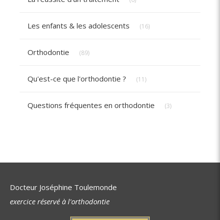
Articles Count
Les enfants & les adolescents
(16)
Articles Count
Orthodontie
(89)
Articles Count
Qu'est-ce que l'orthodontie ?
(11)
Articles Count
Questions fréquentes en orthodontie
(3)
Docteur Joséphine Toulemonde
exercice réservé à l'orthodontie