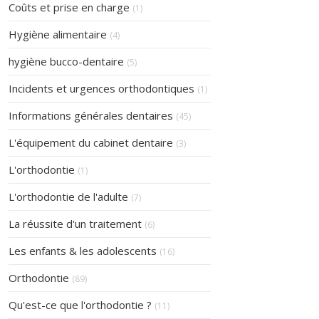
Articles Count
Coûts et prise en charge
(1)
Articles Count
Hygiène alimentaire
(4)
Articles Count
hygiène bucco-dentaire
(5)
Articles Count
Incidents et urgences orthodontiques
(1)
Articles Count
Informations générales dentaires
(45)
Articles Count
L'équipement du cabinet dentaire
(3)
Articles Count
L'orthodontie
(1)
Articles Count
L'orthodontie de l'adulte
(7)
Articles Count
La réussite d'un traitement
(6)
Articles Count
Les enfants & les adolescents
(16)
Articles Count
Orthodontie
(89)
Articles Count
Qu'est-ce que l'orthodontie ?
(11)