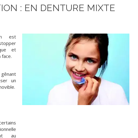
ION : EN DENTURE MIXTE
on est
topper
ique et
 face.
t gênant
oser un
movible.
ertains
ionnelle
ent au