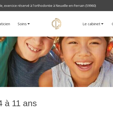
 exercice réservé à l'orthodontie à Neuville-en-Ferrain (59960)
ticien
Soins
Le cabinet
4 à 11 ans