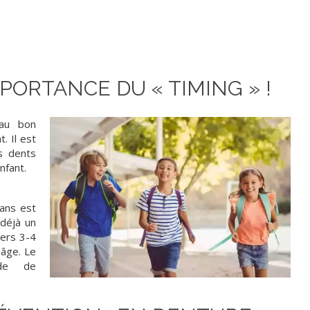
PORTANCE DU « TIMING » !
 au bon
. Il est
s dents
nfant.
 ans est
 déjà un
vers 3-4
 âge. Le
ide de